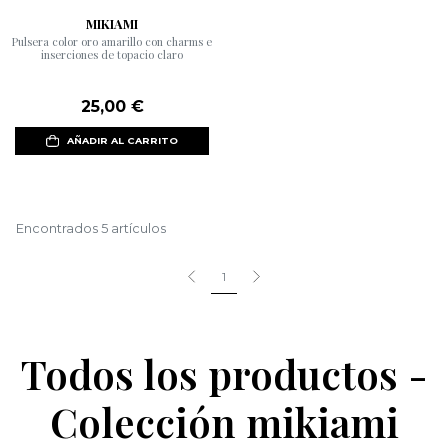
MIKIAMI
Pulsera color oro amarillo con charms e
inserciones de topacio claro
25,00 €
AÑADIR AL CARRITO
Encontrados 5 artículos
1
Todos los productos -
Colección mikiami