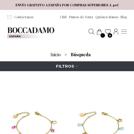
Salta al contenuto principale
ENVÍO GRATUITO A ESPAÑA POR COMPRAS SUPERIORES A 40€
Contáctanos
Club
Puntos de Venta
Quiénes Somos
Blog
0
Inicio
>
Búsqueda
FILTROS