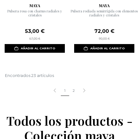
MAYA
MAYA
Pulsera rosa con charms radiales y
Pulsera rodiada semirrígida con elementos
cristales
radiales y cristales
53,00 €
72,00 €
67,00 €
90,00 €
AÑADIR AL CARRITO
AÑADIR AL CARRITO
Encontrados 23 artículos
1
2
Todos los productos -
Colección maya