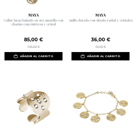
MAYA
MAYA
Collar largo bañado en oro amarillo con
Anillo dorado con diseño radial y cristales
charms concéntricos y cristal
85,00 €
36,00 €
106,00 €
45,00 €
AÑADIR AL CARRITO
AÑADIR AL CARRITO