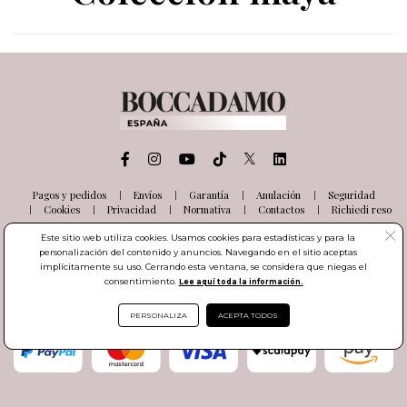
Pagos y pedidos
Envíos
Garantía
Anulación
Seguridad
Cookies
Privacidad
Normativa
Contactos
Richiedi reso
Este sitio web utiliza cookies. Usamos cookies para estadísticas y para la
© BOCCADAMO S.r.l.
personalización del contenido y anuncios. Navegando en el sitio aceptas
Via delle Industrie, 26
implícitamente su uso. Cerrando esta ventana, se considera que niegas el
03100 Frosinone (FR) Italia
consentimiento.
Lee aquí toda la información.
Número de IVA IT01985000601
PERSONALIZA
ACEPTA TODOS