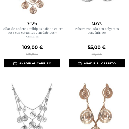
MAYA
MAYA
Collar de cadenas múltiples bañado en oro
Pulsera rodiada con colgantes
rosa con colgantes concéntricos y
concéntricos
cristales
109,00 €
55,00 €
136,00 €
69,00 €
AÑADIR AL CARRITO
AÑADIR AL CARRITO