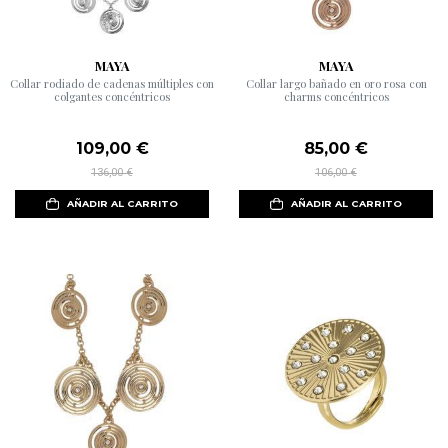
MAYA
MAYA
Collar rodiado de cadenas múltiples con
Collar largo bañado en oro rosa con
colgantes concéntricos
charms concéntricos
109,00 €
85,00 €
136,00 €
106,00 €
AÑADIR AL CARRITO
AÑADIR AL CARRITO