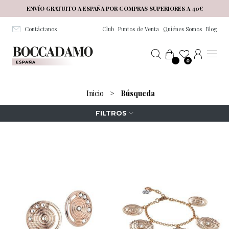
Salta al contenuto principale
ENVÍO GRATUITO A ESPAÑA POR COMPRAS SUPERIORES A 40€
Contáctanos
Club
Puntos de Venta
Quiénes Somos
Blog
0
Inicio
>
Búsqueda
FILTROS