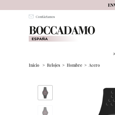
Salta al contenuto principale
EN
Contáctanos
J
Inicio
>
Relojes
>
Hombre
>
Acero