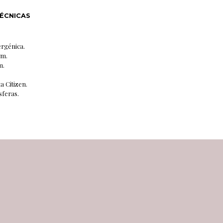
TÉCNICAS
ergénica.
cm.
m.
 Citizen.
sferas.