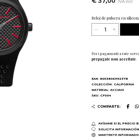
€ 37,00
IVA incl.
Reloj de pulsera en silico
Per i pagamenti a rate serv
prepagate non accettate
.
EAN: 8053806992378
COLECCIÓN:
CALIFORNIA
MATERIAL: ACCIAIO
SKU: CF004
COMPARTE:
AVÍSAME SI EL PRECIO 
SOLICITA INFORMACIÓ
MANTENTE INFORMADO