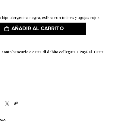
na hipoalergénica negra, esfera con índices y agujas rojos.
AÑADIR AL CARRITO
e
conto bancario o carta di debito collegata a PayPal. Carte
BAJA
N