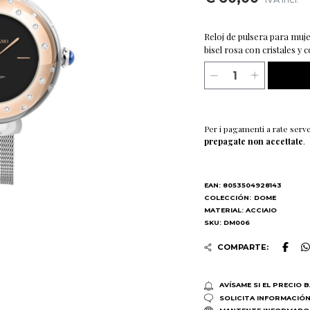
Reloj de pulsera para muje
bisel rosa con cristales y
Per i pagamenti a rate serv
prepagate non accettate
.
EAN: 8053504928143
COLECCIÓN:
DOME
MATERIAL: ACCIAIO
SKU: DM006
COMPARTE:
AVÍSAME SI EL PRECIO 
SOLICITA INFORMACIÓ