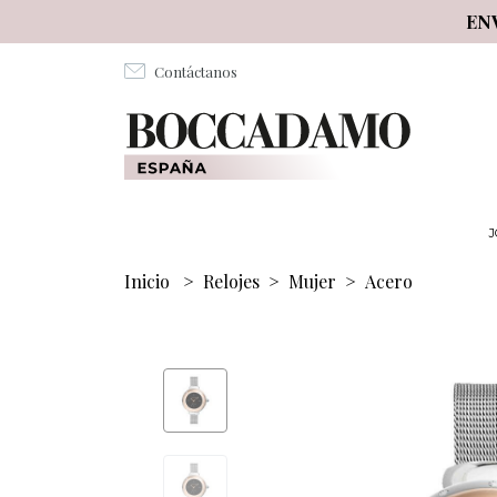
Salta al contenuto principale
EN
Contáctanos
J
Inicio
>
Relojes
>
Mujer
>
Acero