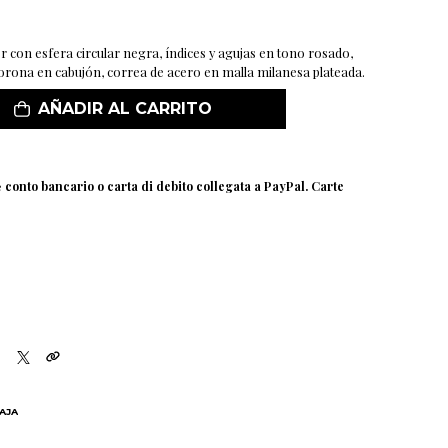
r con esfera circular negra, índices y agujas en tono rosado,
 corona en cabujón, correa de acero en malla milanesa plateada.
AÑADIR AL CARRITO
e
conto bancario o carta di debito collegata a PayPal. Carte
BAJA
N