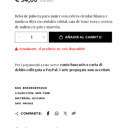
€ 54,00
IVA incl.
Reloj de pulsera para mujer con esfera circular blanca y
muñeca Mya en cristales cristal, caja de tono rosa y correa
de nailon en gris y marrón.
AÑADIR AL CARRITO
Actualmente, el producto no está disponible!
Per i pagamenti a rate serve
conto bancario o carta di
debito collegata a PayPal. Carte prepagate non accettate
.
EAN: 8053806992521
COLECCIÓN:
MYA TIME
MATERIAL: ACCIAIO
SKU: MY002
COMPARTE: