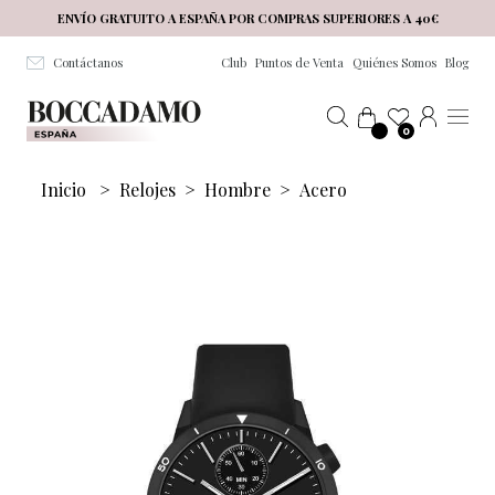
Salta al contenuto principale
ENVÍO GRATUITO A ESPAÑA POR COMPRAS SUPERIORES A 40€
Contáctanos
Club
Puntos de Venta
Quiénes Somos
Blog
0
Inicio
>
Relojes
>
Hombre
>
Acero