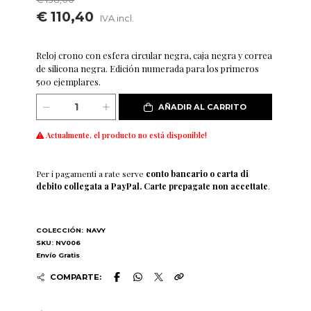
€ 110,40
IVA incl.
Reloj crono con esfera circular negra, caja negra y correa
de silicona negra. Edición numerada para los primeros
500 ejemplares.
AÑADIR AL CARRITO
Actualmente, el producto no está disponible!
Per i pagamenti a rate serve
conto bancario o carta di
debito collegata a PayPal. Carte prepagate non accettate
.
COLECCIÓN:
NAVY
SKU: NV006
Envío Gratis
COMPARTE: