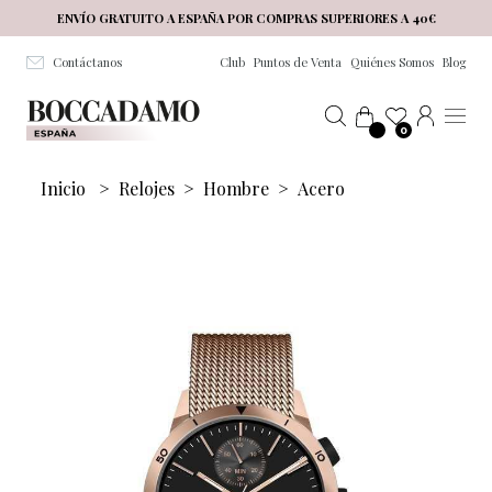
Salta al contenuto principale
ENVÍO GRATUITO A ESPAÑA POR COMPRAS SUPERIORES A 40€
Contáctanos
Club
Puntos de Venta
Quiénes Somos
Blog
0
Inicio
>
Relojes
>
Hombre
>
Acero