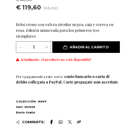
€ 119,60
IVA incl.
Reloj crono con esfera circular negra, caja y correa en
rosa. Edición numerada para los primeros 500
ejemplares.
AÑADIR AL CARRITO
Actualmente, el producto no está disponible!
Per i pagamenti a rate serve
conto bancario o carta di
debito collegata a PayPal. Carte prepagate non accettate
.
COLECCIÓN:
NAVY
SKU: NV005
Envío Gratis
COMPARTE: