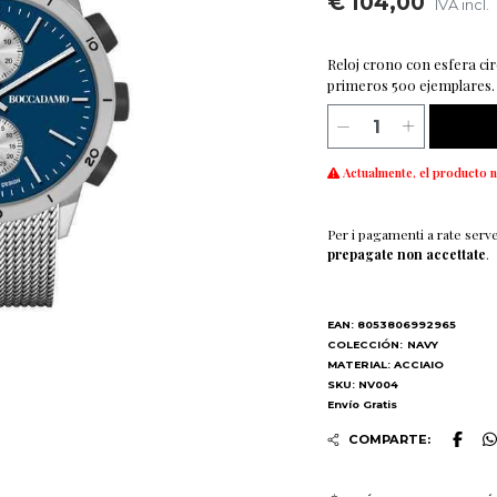
€ 104,00
IVA incl.
Reloj crono con esfera cir
primeros 500 ejemplares.
Actualmente, el producto n
Per i pagamenti a rate serv
prepagate non accettate
.
EAN: 8053806992965
COLECCIÓN:
NAVY
MATERIAL: ACCIAIO
SKU: NV004
Envío Gratis
COMPARTE: