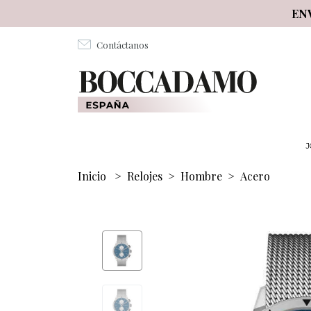
Salta al contenuto principale
EN
Contáctanos
J
Inicio
>
Relojes
>
Hombre
>
Acero