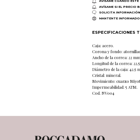
AVÍSAME CUANDO ESTÉ 
AVÍSAME SI EL PRECIO 
SOLICITA INFORMACIÓ
MANTENTE INFORMADO
ESPECIFICACIONES 
Caja: acero.
Corona y fondo: atornilla
Ancho de la correa: 22 mm
Longitud de la correa: 22,
Diámetro de la caja: 42,5
Cristal: mineral.
Movimiento: cuarzo Miyota
Impermeabilidad: 5 ATM.
Cod. NV004