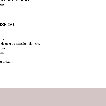
DE NUEVO DISPONIBLE
BAJA
N
TÉCNICAS
dos.
 de acero en malla milanesa.
5 cm.
 mm.
 Citizen.