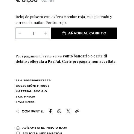
€ 81,00
IVA incl.
Reloj de pulsera con esfera circular roja, caja plateada y
correa de nailon Perlón rojo.
AÑADIR AL CARRITO
Per i pagamenti a rate serve
conto bancario o carta di
debito collegata a PayPal. Carte prepagate non accettate
.
EAN: 8053806993979
COLECCIÓN:
PRINCE
MATERIAL: ACCIAIO
SKU: PN020
Envío Gratis
COMPARTE:
AVÍSAME SI EL PRECIO BAJA
SOLICITA INFORMACIÓN