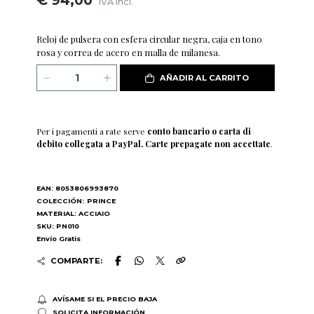
€ 94,00
IVA incl.
Reloj de pulsera con esfera circular negra, caja en tono
rosa y correa de acero en malla de milanesa.
AÑADIR AL CARRITO
Per i pagamenti a rate serve
conto bancario o carta di
debito collegata a PayPal. Carte prepagate non accettate
.
EAN: 8053806993870
COLECCIÓN:
PRINCE
MATERIAL: ACCIAIO
SKU: PN010
Envío Gratis
COMPARTE:
AVÍSAME SI EL PRECIO BAJA
SOLICITA INFORMACIÓN