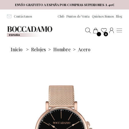
Salta al contenuto principale
ENVÍO GRATUITO A ESPAÑA POR COMPRAS SUPERIORES A 40€
Contáctanos
Club
Puntos de Venta
Quiénes Somos
Blog
0
Inicio
>
Relojes
>
Hombre
>
Acero