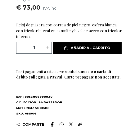
€ 73,00
IVA incl.
Reloj de pulsera con correa de piel negra, esfera blanca
con tricolor lateral en esmalte y bisel de acero con tricolor
interno.
AÑADIR AL CARRITO
Per i pagamenti a rate serve
conto bancario o carta di
debito collegata a PayPal. Carte prepagate non accettate
.
EAN: 8053806990930
COLECCIÓN:
AMBASSADOR
MATERIAL: ACCIAIO
SKU: AM006
COMPARTE: