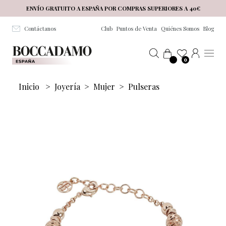
Salta al contenuto principale
ENVÍO GRATUITO A ESPAÑA POR COMPRAS SUPERIORES A 40€
Contáctanos
Club
Puntos de Venta
Quiénes Somos
Blog
0
Inicio
>
Joyería
>
Mujer
>
Pulseras