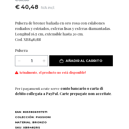
€ 40,48
IVA incl.
Pulsera de bronce bañada en oro rosa con eslabones
rodiados y estriados, esferas lisas y esferas diamantadas.
Longitud 16,5 cm, extensible hasta 20 cm.
Cod. XBR482RS
Pulsera
AÑADIR AL CARRITO
Actualmente, el producto no está disponible!
Per i pagamenti a rate serve
conto bancario o carta di
debito collegata a PayPal. Carte prepagate non accettate
.
EAN: 8053806997571
COLECCIÓN:
PASSIONI
MATERIAL: BRONZO
SKU: XBR482RS