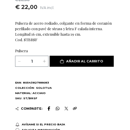
€ 22,00
IVA incl.
Pulsera de acero rodiado, colgante en forma de corazón
perfilado con pavé de strass y letra F calada interna.
Longitud 16 cm, extensible hasta 19 cm.
Cod. STBRSF
Pulsera
AÑADIR AL CARRITO
EAN: 8054382788683
COLECCIÓN:
SOLOTUA
MATERIAL: ACCIAIO
SKU: ST/BRSF
COMPARTE:
AVÍSAME SI EL PRECIO BAJA
SOLICITA INFORMACIÓN