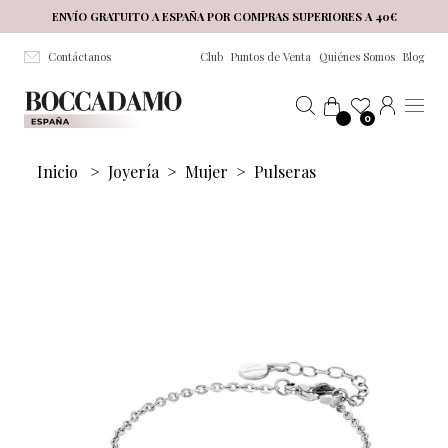
Salta al contenuto principale
ENVÍO GRATUITO A ESPAÑA POR COMPRAS SUPERIORES A 40€
Contáctanos
Club
Puntos de Venta
Quiénes Somos
Blog
0
Inicio
>
Joyería
>
Mujer
>
Pulseras