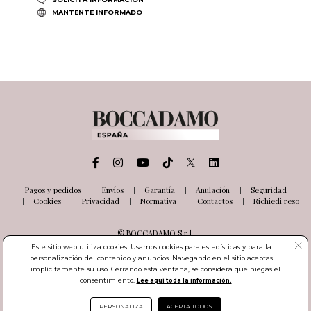
MANTENTE INFORMADO
Pagos y pedidos
Envíos
Garantía
Anulación
Seguridad
Cookies
Privacidad
Normativa
Contactos
Richiedi reso
© BOCCADAMO S.r.l.
Via delle Industrie, 26
Este sitio web utiliza cookies. Usamos cookies para estadísticas y para la
03100 Frosinone (FR) Italia
personalización del contenido y anuncios. Navegando en el sitio aceptas
Número de IVA IT01985000601
implícitamente su uso. Cerrando esta ventana, se considera que niegas el
consentimiento.
Lee aquí toda la información.
PERSONALIZA
ACEPTA TODOS