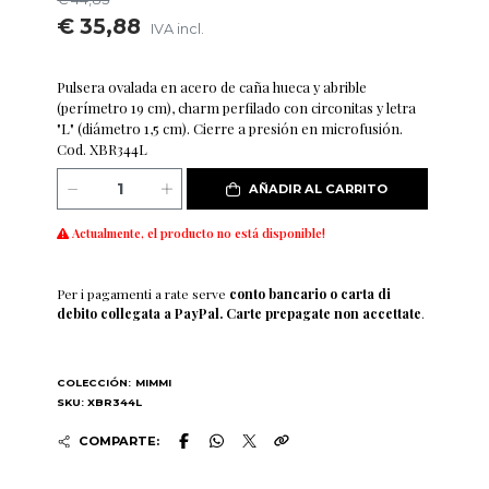
€ 35,88
IVA incl.
Pulsera ovalada en acero de caña hueca y abrible
(perímetro 19 cm), charm perfilado con circonitas y letra
"L" (diámetro 1,5 cm). Cierre a presión en microfusión.
Cod. XBR344L
AÑADIR AL CARRITO
Actualmente, el producto no está disponible!
Per i pagamenti a rate serve
conto bancario o carta di
debito collegata a PayPal. Carte prepagate non accettate
.
COLECCIÓN:
MIMMI
SKU: XBR344L
COMPARTE: