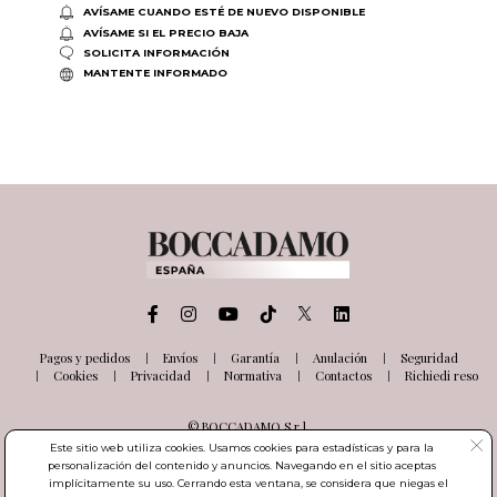
AVÍSAME CUANDO ESTÉ DE NUEVO DISPONIBLE
AVÍSAME SI EL PRECIO BAJA
SOLICITA INFORMACIÓN
MANTENTE INFORMADO
Pagos y pedidos
Envíos
Garantía
Anulación
Seguridad
Cookies
Privacidad
Normativa
Contactos
Richiedi reso
© BOCCADAMO S.r.l.
Via delle Industrie, 26
Este sitio web utiliza cookies. Usamos cookies para estadísticas y para la
03100 Frosinone (FR) Italia
personalización del contenido y anuncios. Navegando en el sitio aceptas
Número de IVA IT01985000601
implícitamente su uso. Cerrando esta ventana, se considera que niegas el