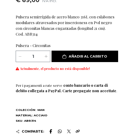
€ 69,00
IVA incl.
Pulsera semirrígida de acero blanco 316L con eslabones
modulares atravesados por insercioness en Pvd negro
con circonitas blancas engarzadas (longitud 21 cm).
Cod. ABR314
Pulsera - Circonitas
AÑADIR AL CARRITO
Actualmente, el producto no está disponible!
Per i pagamenti a rate serve
conto bancario o carta di
debito collegata a PayPal. Carte prepagate non accettate
.
COLECCIÓN:
MAN
MATERIAL: ACCIAIO
SKU: ABR314
COMPARTE: