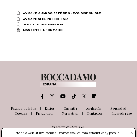
AVÍSAME CUANDO ESTÉ DE NUEVO DISPONIBLE
AVÍSAME SI EL PRECIO BAJA
SOLICITA INFORMACIÓN
MANTENTE INFORMADO
Pagos y pedidos
Envíos
Garantía
Anulación
Seguridad
Cookies
Privacidad
Normativa
Contactos
Richiedi reso
© BOCCADAMO S.r.l.
Via delle Industrie, 26
Este sitio web utiliza cookies. Usamos cookies para estadísticas y para la