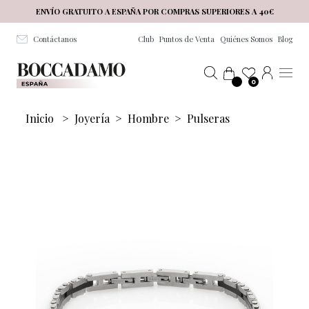
Salta al contenuto principale
ENVÍO GRATUITO A ESPAÑA POR COMPRAS SUPERIORES A 40€
Contáctanos
Club
Puntos de Venta
Quiénes Somos
Blog
0
Inicio
>
Joyería
>
Hombre
>
Pulseras