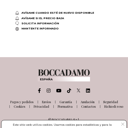
AVÍSAME CUANDO ESTÉ DE NUEVO DISPONIBLE
AVÍSAME SI EL PRECIO BAJA
SOLICITA INFORMACIÓN
MANTENTE INFORMADO
Pagos y pedidos
Envíos
Garantía
Anulación
Seguridad
Cookies
Privacidad
Normativa
Contactos
Richiedi reso
© BOCCADAMO S.r.l.
Via delle Industrie, 26
Este sitio web utiliza cookies. Usamos cookies para estadísticas y para la