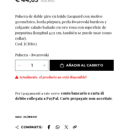
€ 44,85
IVA incl.
Pulsera de doble giro en tejido Jacquard con motivo
geométrico, borla púrpura, perla Swarovski burdeos y
colgante calado bañado en oro rosa con superficie de
purpurina (longitud 43,5 cm, también se puede usar como
collar).
Cod. JCBR03
Pulsera - Swarovski
AÑADIR AL CARRITO
Actualmente, el producto no está disponible!
Per i pagamenti a rate serve
conto bancario o carta di
debito collegata a PayPal. Carte prepagate non accettate
.
SKU: JC/BR03
COMPARTE: