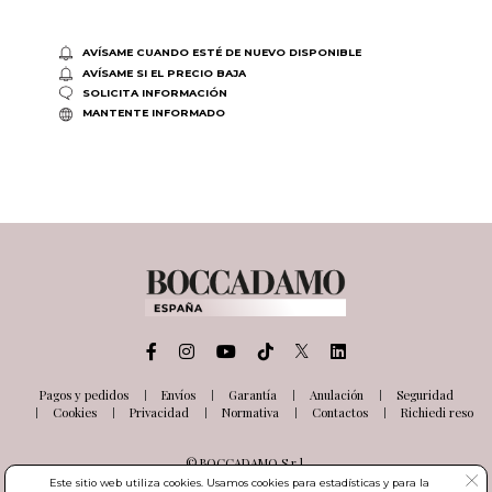
AVÍSAME CUANDO ESTÉ DE NUEVO DISPONIBLE
AVÍSAME SI EL PRECIO BAJA
SOLICITA INFORMACIÓN
MANTENTE INFORMADO
Pagos y pedidos
Envíos
Garantía
Anulación
Seguridad
Cookies
Privacidad
Normativa
Contactos
Richiedi reso
© BOCCADAMO S.r.l.
Via delle Industrie, 26
Este sitio web utiliza cookies. Usamos cookies para estadísticas y para la