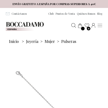
Salta al contenuto principale
ENVÍO GRATUITO A ESPAÑA POR COMPRAS SUPERIORES A 40€
Contáctanos
Club
Puntos de Venta
Quiénes Somos
Blog
0
Inicio
>
Joyería
>
Mujer
>
Pulseras