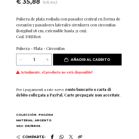
€ 35,88
IVA incl.
Pulsera de plata rodiada con pasador central en forma de
corazón y pasadores laterales circulares con circonitas
(longitud 18 cm, extensible hasta 21 cm).
Cod. DRBR06
Pulsera - Plata - Circonitas
AÑADIR AL CARRITO
Actualmente, el producto no está disponible!
Per i pagamenti a rate serve
conto bancario o carta di
debito collegata a PayPal. Carte prepagate non accettate
.
COLECCIÓN:
PAGODA
MATERIAL: ARGENTO
SKU: DR/BR06
COMPARTE: