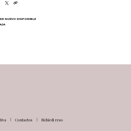
DE NUEVO DISPONIBLE
BAJA
N
iva
Contactos
Richiedi reso