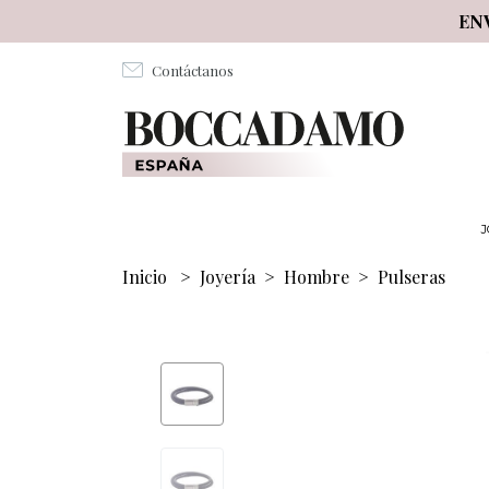
Salta al contenuto principale
EN
Contáctanos
J
Inicio
>
Joyería
>
Hombre
>
Pulseras