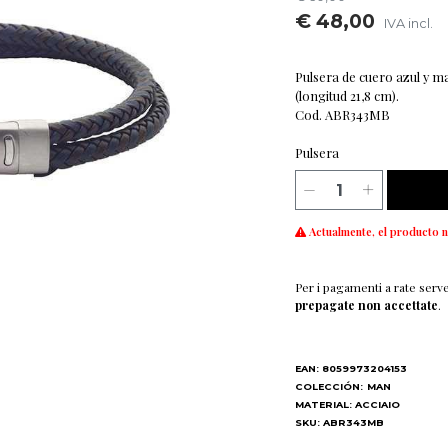
€ 48,00
IVA incl.
Pulsera de cuero azul y m
(longitud 21,8 cm).
Cod. ABR343MB
Pulsera
Actualmente, el producto n
Per i pagamenti a rate serv
prepagate non accettate
.
EAN: 8059973204153
COLECCIÓN:
MAN
MATERIAL: ACCIAIO
SKU: ABR343MB