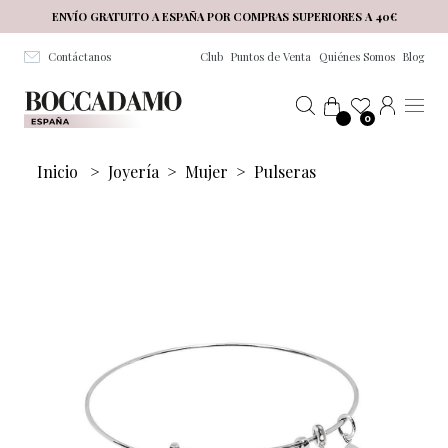
Salta al contenuto principale
ENVÍO GRATUITO A ESPAÑA POR COMPRAS SUPERIORES A 40€
Contáctanos
Club
Puntos de Venta
Quiénes Somos
Blog
0
Inicio
>
Joyería
>
Mujer
>
Pulseras