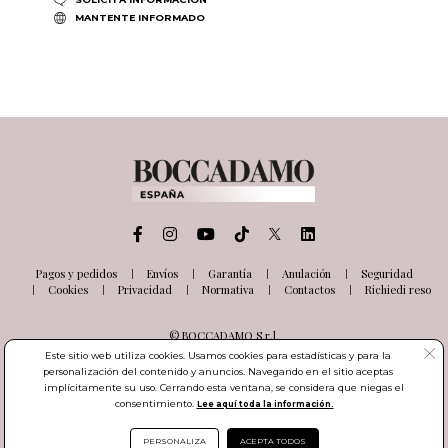
MANTENTE INFORMADO
Pagos y pedidos
Envíos
Garantía
Anulación
Seguridad
Cookies
Privacidad
Normativa
Contactos
Richiedi reso
© BOCCADAMO S.r.l.
Via delle Industrie, 26
Este sitio web utiliza cookies. Usamos cookies para estadísticas y para la
03100 Frosinone (FR) Italia
personalización del contenido y anuncios. Navegando en el sitio aceptas
Número de IVA IT01985000601
implícitamente su uso. Cerrando esta ventana, se considera que niegas el
consentimiento.
Lee aquí toda la información.
PERSONALIZA
ACEPTA TODOS