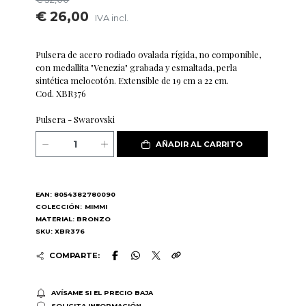
€ 26,00
IVA incl.
Pulsera de acero rodiado ovalada rígida, no componible,
con medallita "Venezia" grabada y esmaltada, perla
sintética melocotón. Extensible de 19 cm a 22 cm.
Cod. XBR376
Pulsera - Swarovski
AÑADIR AL CARRITO
EAN: 8054382780090
COLECCIÓN:
MIMMI
MATERIAL: BRONZO
SKU: XBR376
COMPARTE:
AVÍSAME SI EL PRECIO BAJA
SOLICITA INFORMACIÓN