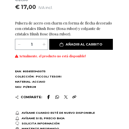
€ 17,00
IVA incl.
Pulsera de acero con charm en forma de flecha decorado
con cristales Blush Rose (Rosa rubor) y colgante de
cristales Blush Rose (Rosa rubor).
AÑADIR AL CARRITO
Actualmente, el producto no está disponible!
EAN: 8056151945075
COLECCIÓN:
PICCOLI TESORI
MATERIAL: ACCIAIO
SKU: PI/BR28
COMPARTE:
AVÍSAME CUANDO ESTÉ DE NUEVO DISPONIBLE
AVÍSAME SI EL PRECIO BAJA
SOLICITA INFORMACIÓN
MANTENTE INFORMADO