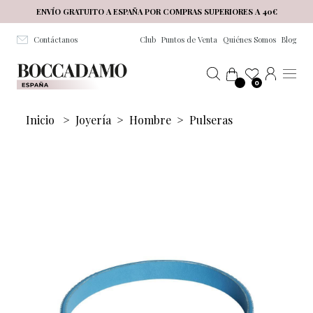
Salta al contenuto principale
ENVÍO GRATUITO A ESPAÑA POR COMPRAS SUPERIORES A 40€
Contáctanos
Club
Puntos de Venta
Quiénes Somos
Blog
0
Inicio
>
Joyería
>
Hombre
>
Pulseras