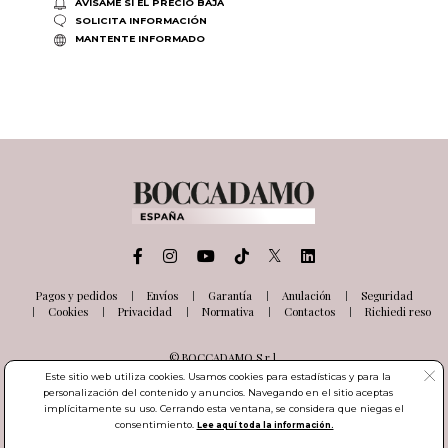
AVÍSAME SI EL PRECIO BAJA
SOLICITA INFORMACIÓN
MANTENTE INFORMADO
Pagos y pedidos
Envíos
Garantía
Anulación
Seguridad
Cookies
Privacidad
Normativa
Contactos
Richiedi reso
© BOCCADAMO S.r.l.
Via delle Industrie, 26
Este sitio web utiliza cookies. Usamos cookies para estadísticas y para la
03100 Frosinone (FR) Italia
personalización del contenido y anuncios. Navegando en el sitio aceptas
Número de IVA IT01985000601
implícitamente su uso. Cerrando esta ventana, se considera que niegas el
consentimiento.
Lee aquí toda la información.