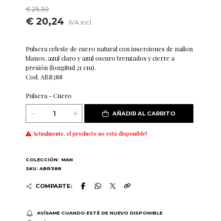
€ 25,30
€ 20,24
IVA incl.
Pulsera celeste de cuero natural con inserciones de nailon
blanco, azul claro y azul oscuro trenzados y cierre a
presión (longitud 21 cm).
Cod. ABR388
Pulsera - Cuero
AÑADIR AL CARRITO
Actualmente, el producto no está disponible!
COLECCIÓN:
MAN
SKU: ABR388
COMPARTE:
AVÍSAME CUANDO ESTÉ DE NUEVO DISPONIBLE