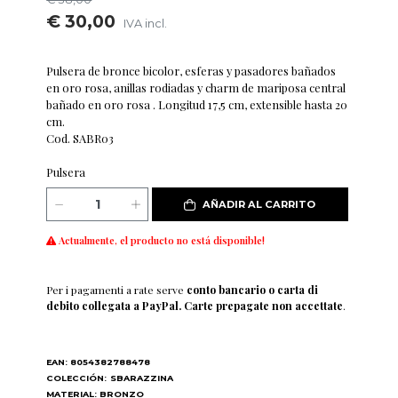
€ 30,00
IVA incl.
Pulsera de bronce bicolor, esferas y pasadores bañados
en oro rosa, anillas rodiadas y charm de mariposa central
bañado en oro rosa . Longitud 17,5 cm, extensible hasta 20
cm.
Cod. SABR03
Pulsera
AÑADIR AL CARRITO
Actualmente, el producto no está disponible!
Per i pagamenti a rate serve
conto bancario o carta di
debito collegata a PayPal. Carte prepagate non accettate
.
EAN: 8054382788478
COLECCIÓN:
SBARAZZINA
MATERIAL: BRONZO