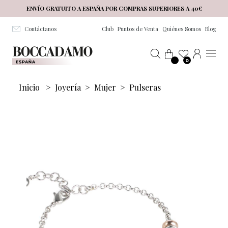
Salta al contenuto principale
ENVÍO GRATUITO A ESPAÑA POR COMPRAS SUPERIORES A 40€
Contáctanos
Club
Puntos de Venta
Quiénes Somos
Blog
0
Inicio
>
Joyería
>
Mujer
>
Pulseras