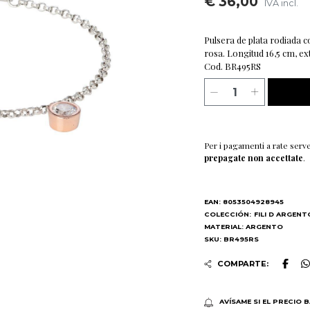
€ 36,00
IVA incl.
Pulsera de plata rodiada c
rosa. Longitud 16,5 cm, ex
Cod. BR495RS
Per i pagamenti a rate serv
prepagate non accettate
.
EAN: 8053504928945
COLECCIÓN:
FILI D ARGENT
MATERIAL: ARGENTO
SKU: BR495RS
COMPARTE:
AVÍSAME SI EL PRECIO 