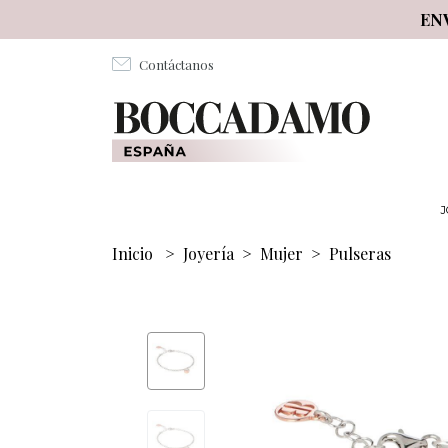
Salta al contenuto principale
EN
Contáctanos
J
Inicio
>
Joyería
>
Mujer
>
Pulseras