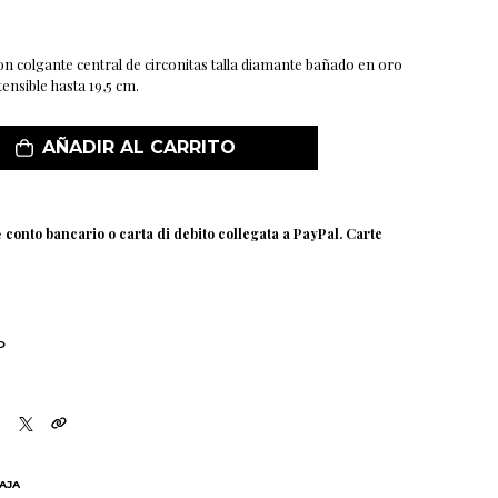
on colgante central de circonitas talla diamante bañado en oro
tensible hasta 19,5 cm.
AÑADIR AL CARRITO
e
conto bancario o carta di debito collegata a PayPal. Carte
O
BAJA