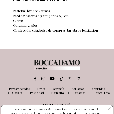
ESPECIFICACIONES TÉCNICAS
Material: bronce y strass
Medida: esferas 0,5 cm; perlas 0,6 cm
Cierre: no
Garantía: 2 años
Confección: caja, bolsa de compras, tarjeta de felicitación
Pagos y pedidos
Envíos
Garantía
Anulación
Seguridad
Cookies
Privacidad
Normativa
Contactos
Richiedi reso
© BOCCADAMO S.r.l.
Via delle Industrie, 26
Este sitio web utiliza cookies. Usamos cookies para estadísticas y para la
03100 Frosinone (FR) Italia
personalización del contenido y anuncios. Navegando en el sitio aceptas