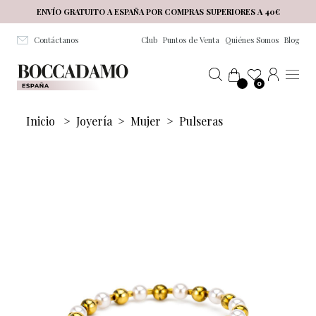
Salta al contenuto principale
ENVÍO GRATUITO A ESPAÑA POR COMPRAS SUPERIORES A 40€
Contáctanos
Club
Puntos de Venta
Quiénes Somos
Blog
0
Inicio
>
Joyería
>
Mujer
>
Pulseras