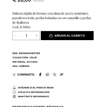
€ 28,00
IVA incl.
Pulsera rígida de bronce con alma de acero armónico,
pasadores tenis, perlas bañadas en oro amarillo y perlas
de Mallorca
Cod. JJ/BR50
AÑADIR AL CARRITO
EAN: 8050506383765
COLECCIÓN:
JOLIE
MATERIAL: ACCIAIO
SKU: JJ/BR50
COMPARTE:
AVÍSAME SI EL PRECIO BAJA
SOLICITA INFORMACIÓN
MANTENTE INFORMADO