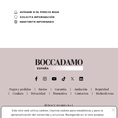
AVÍSAME SI EL PRECIO BAJA
SOLICITA INFORMACIÓN
MANTENTE INFORMADO
Pagos y pedidos
Envíos
Garantía
Anulación
Seguridad
Cookies
Privacidad
Normativa
Contactos
Richiedi reso
© BOCCADAMO S.r.l.
Via delle Industrie, 26
Este sitio web utiliza cookies. Usamos cookies para estadísticas y para la
03100 Frosinone (FR) Italia
personalización del contenido y anuncios. Navegando en el sitio aceptas