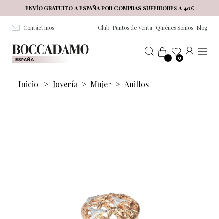
Salta al contenuto principale
ENVÍO GRATUITO A ESPAÑA POR COMPRAS SUPERIORES A 40€
Contáctanos
Club
Puntos de Venta
Quiénes Somos
Blog
0
Inicio
>
Joyería
>
Mujer
>
Anillos