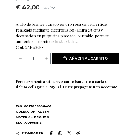
€ 42,00
IVA incl.
Anillo de bronce bañado en oro rosa con superficie
realizada mediante electrofusión (altura 2,5 cm) y
decoración en purpurina plateada. Ajustable, permite
aumentar o disminuir hasta 2 tallas.
Cod. XAN085RS
AÑADIR AL CARRITO
Per i pagamenti a rate serve
conto bancario o carta di
debito collegata a PayPal. Carte prepagate non accettate
.
EAN: 8053806996406
COLECCIÓN:
ALISSA
MATERIAL: BRONZO
SKU: XAN085RS
COMPARTE: