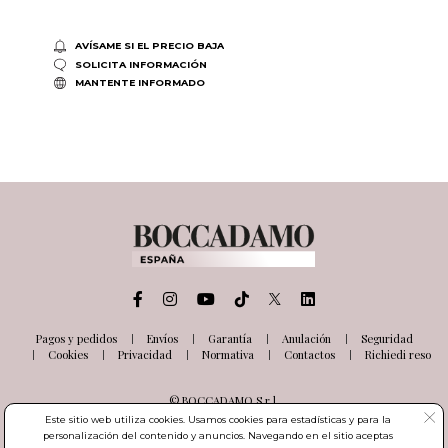
AVÍSAME SI EL PRECIO BAJA
SOLICITA INFORMACIÓN
MANTENTE INFORMADO
Pagos y pedidos
Envíos
Garantía
Anulación
Seguridad
Cookies
Privacidad
Normativa
Contactos
Richiedi reso
© BOCCADAMO S.r.l.
Via delle Industrie, 26
Este sitio web utiliza cookies. Usamos cookies para estadísticas y para la
03100 Frosinone (FR) Italia
personalización del contenido y anuncios. Navegando en el sitio aceptas