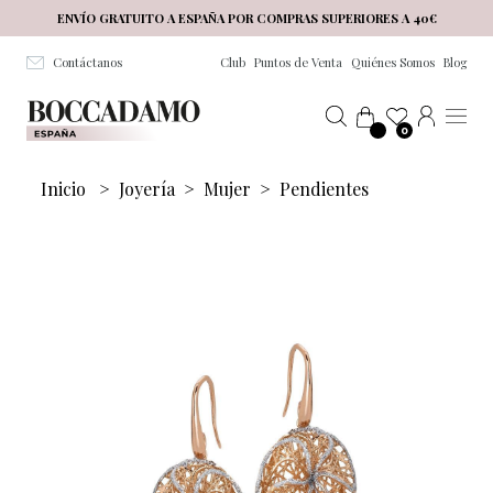
Salta al contenuto principale
ENVÍO GRATUITO A ESPAÑA POR COMPRAS SUPERIORES A 40€
Contáctanos
Club
Puntos de Venta
Quiénes Somos
Blog
0
Inicio
>
Joyería
>
Mujer
>
Pendientes