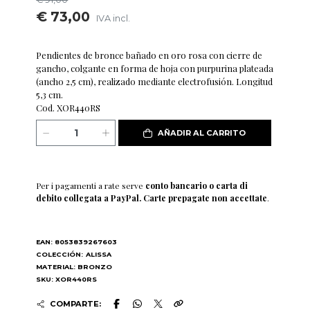
€ 73,00
IVA incl.
Pendientes de bronce bañado en oro rosa con cierre de
gancho, colgante en forma de hoja con purpurina plateada
(ancho 2,5 cm), realizado mediante electrofusión. Longitud
5,3 cm.
Cod. XOR440RS
AÑADIR AL CARRITO
Per i pagamenti a rate serve
conto bancario o carta di
debito collegata a PayPal. Carte prepagate non accettate
.
EAN: 8053839267603
COLECCIÓN:
ALISSA
MATERIAL: BRONZO
SKU: XOR440RS
COMPARTE: