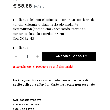
€ 58,88
IVA incl.
Pendientes de bronce bañados en oro rosa con cierre de
gancho, colgante ovalado realizado mediante
electrofusión (ancho 2 cm) y decoración interna en
purpurina plateada. Longitud 5,5 cm.
Cod. XOR237RS
Pendientes
AÑADIR AL CARRITO
Actualmente, el producto no está disponible!
Per i pagamenti a rate serve
conto bancario o carta di
debito collegata a PayPal. Carte prepagate non accettate
.
EAN: 8054382783275
COLECCIÓN:
ALISSA
SKU: XOR237RS