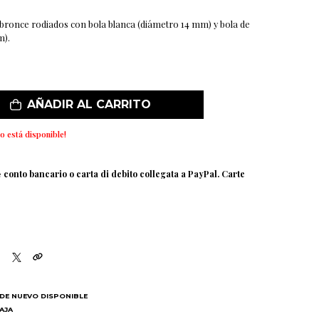
 bronce rodiados con bola blanca (diámetro 14 mm) y bola de
m).
AÑADIR AL CARRITO
o está disponible!
e
conto bancario o carta di debito collegata a PayPal. Carte
DE NUEVO DISPONIBLE
BAJA