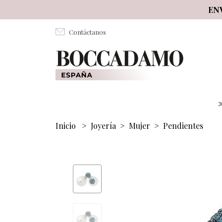
Salta al contenuto principale
EN
Contáctanos
J
Inicio
>
Joyería
>
Mujer
>
Pendientes