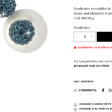
Pendientes reversibles de
strass azul (diámetro 8 m
Cod. SMOR04
Pendientes
Actualmente, el producto n
Per i pagamenti a rate serv
prepagate non accettate
.
SKU: SM/OR04
COMPARTE:
AVÍSAME CUANDO ESTÉ 
AVÍSAME SI EL PRECIO 