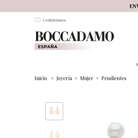
Salta al contenuto principale
EN
Contáctanos
J
Inicio
>
Joyería
>
Mujer
>
Pendientes