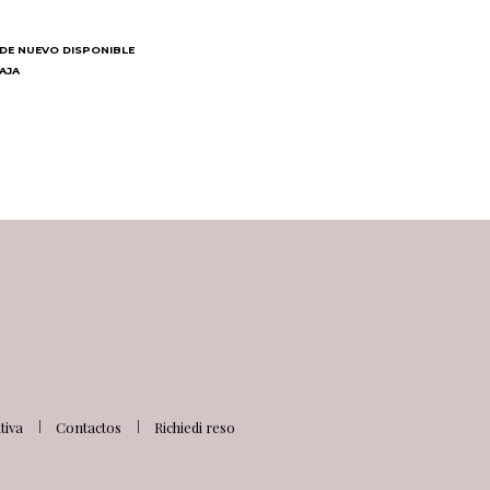
DE NUEVO DISPONIBLE
BAJA
N
iva
Contactos
Richiedi reso