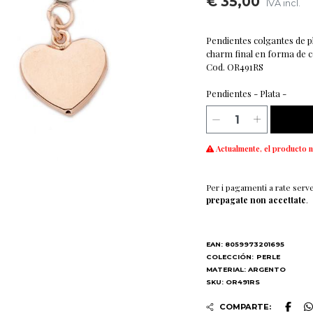
€ 35,00
IVA incl.
Pendientes colgantes de p
charm final en forma de 
Cod. OR491RS
Pendientes - Plata -
Actualmente, el producto n
Per i pagamenti a rate serv
prepagate non accettate
.
EAN: 8059973201695
COLECCIÓN:
PERLE
MATERIAL: ARGENTO
SKU: OR491RS
COMPARTE: