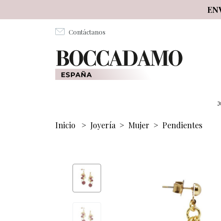
Salta al contenuto principale
EN
Contáctanos
J
Inicio
>
Joyería
>
Mujer
>
Pendientes