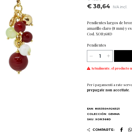
€ 38,64
IVA incl.
Pendientes largos de bro
amarillo claro (8 mm) y es
Cod. XOR368D
Pendientes
Actualmente, el producto n
Per i pagamenti a rate serv
prepagate non accettate
.
EAN: 8053504926521
COLECCIÓN:
GEMMA
SKU: XOR368D
COMPARTE: