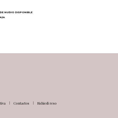
DE NUEVO DISPONIBLE
BAJA
N
iva
Contactos
Richiedi reso