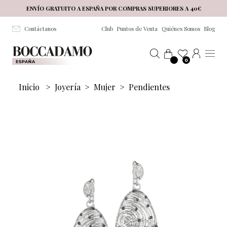
Salta al contenuto principale
ENVÍO GRATUITO A ESPAÑA POR COMPRAS SUPERIORES A 40€
Contáctanos
Club
Puntos de Venta
Quiénes Somos
Blog
0
Inicio
>
Joyería
>
Mujer
>
Pendientes