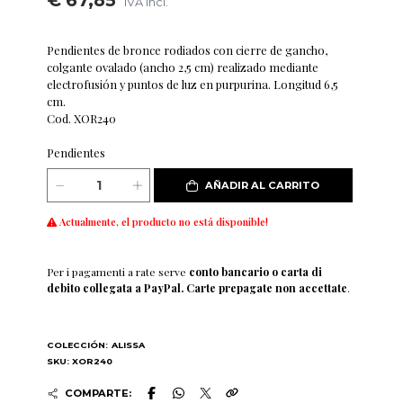
€ 67,85
IVA incl.
Pendientes de bronce rodiados con cierre de gancho,
colgante ovalado (ancho 2,5 cm) realizado mediante
electrofusión y puntos de luz en purpurina. Longitud 6,5
cm.
Cod. XOR240
Pendientes
AÑADIR AL CARRITO
Actualmente, el producto no está disponible!
Per i pagamenti a rate serve
conto bancario o carta di
debito collegata a PayPal. Carte prepagate non accettate
.
COLECCIÓN:
ALISSA
SKU: XOR240
COMPARTE: