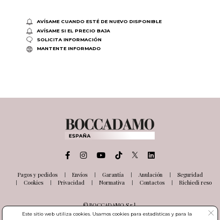
AVÍSAME CUANDO ESTÉ DE NUEVO DISPONIBLE
AVÍSAME SI EL PRECIO BAJA
SOLICITA INFORMACIÓN
MANTENTE INFORMADO
Pagos y pedidos
Envíos
Garantía
Anulación
Seguridad
Cookies
Privacidad
Normativa
Contactos
Richiedi reso
© BOCCADAMO S.r.l.
Via delle Industrie, 26
Este sitio web utiliza cookies. Usamos cookies para estadísticas y para la