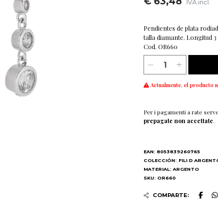
€ 63,48
IVA incl.
Pendientes de plata rodia
talla diamante. Longitud 3
Cod. OR660
Actualmente, el producto n
Per i pagamenti a rate serv
prepagate non accettate
.
EAN: 8053839260765
COLECCIÓN:
FILI D ARGENT
MATERIAL: ARGENTO
SKU: OR660
COMPARTE: