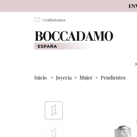
Salta al contenuto principale
EN
Contáctanos
J
Inicio
>
Joyería
>
Mujer
>
Pendientes