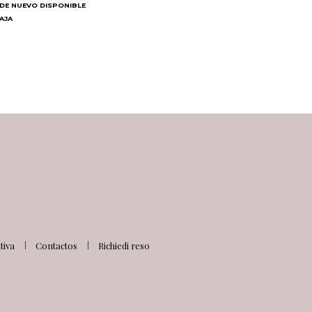
DE NUEVO DISPONIBLE
BAJA
N
iva
Contactos
Richiedi reso