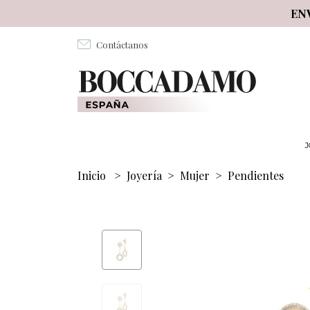
Salta al contenuto principale
EN
Contáctanos
J
Inicio
>
Joyería
>
Mujer
>
Pendientes