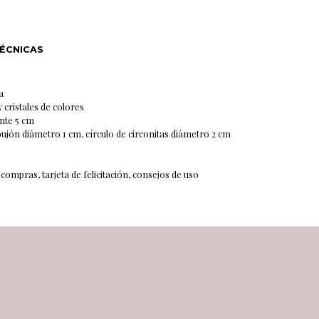
N
TÉCNICAS
a
 cristales de colores
ante 5 cm
bujón diámetro 1 cm, círculo de circonitas diámetro 2 cm
 compras, tarjeta de felicitación, consejos de uso