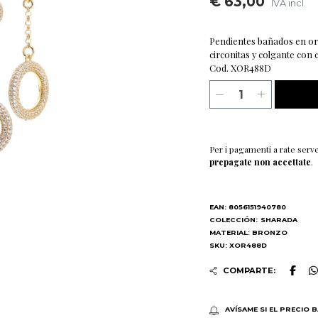
€ 63,00
IVA incl.
Pendientes bañados en oro
circonitas y colgante con c
Cod. XOR488D
Per i pagamenti a rate serv
prepagate non accettate
.
EAN: 8056151940780
COLECCIÓN:
SHARADA
MATERIAL: BRONZO
SKU: XOR488D
COMPARTE:
AVÍSAME SI EL PRECIO 