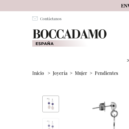
Salta al contenuto principale
EN
Contáctanos
J
Inicio
>
Joyería
>
Mujer
>
Pendientes