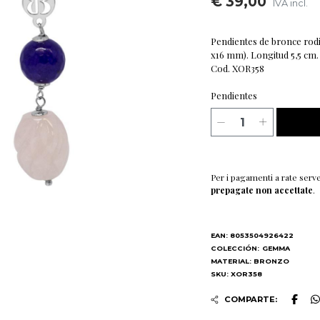
€ 39,00
IVA incl.
Pendientes de bronce rodi
x16 mm). Longitud 5,5 cm.
Cod. XOR358
Pendientes
Per i pagamenti a rate serv
prepagate non accettate
.
EAN: 8053504926422
COLECCIÓN:
GEMMA
MATERIAL: BRONZO
SKU: XOR358
COMPARTE: