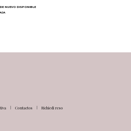
DE NUEVO DISPONIBLE
BAJA
N
iva
Contactos
Richiedi reso