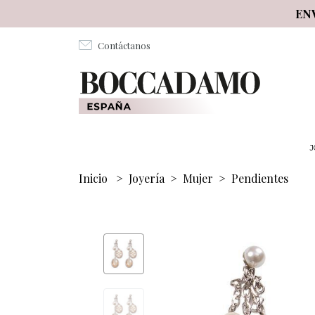
Salta al contenuto principale
EN
Contáctanos
J
Inicio
>
Joyería
>
Mujer
>
Pendientes