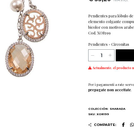
Pendientes para lóbulo de
elemento colgante compue
bicolor con motivos arabes
Cod. XOR199
Pendientes - Circonitas
Actualmente, el producto n
Per i pagamenti a rate serv
prepagate non accettate
.
COLECCIÓN:
SHARADA
SKU: XOR199
COMPARTE: