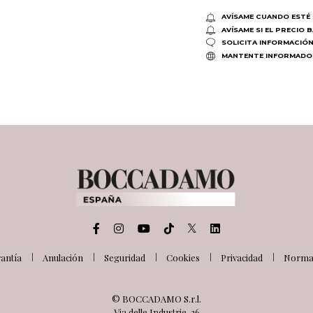
AVÍSAME CUANDO ESTÉ 
AVÍSAME SI EL PRECIO 
SOLICITA INFORMACIÓ
MANTENTE INFORMADO
antía
Anulación
Seguridad
Cookies
Privacidad
Normat
© BOCCADAMO S.r.l.
Via delle Industrie, 26