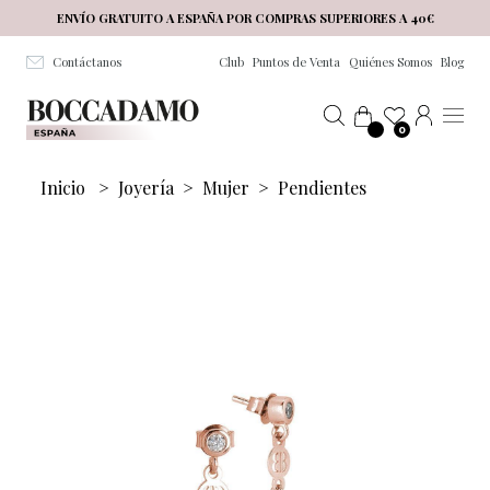
Salta al contenuto principale
ENVÍO GRATUITO A ESPAÑA POR COMPRAS SUPERIORES A 40€
Contáctanos
Club
Puntos de Venta
Quiénes Somos
Blog
0
Inicio
>
Joyería
>
Mujer
>
Pendientes