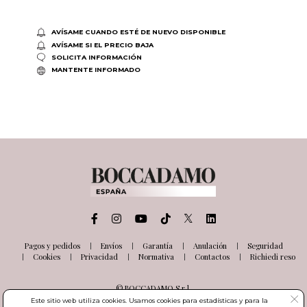
AVÍSAME CUANDO ESTÉ DE NUEVO DISPONIBLE
AVÍSAME SI EL PRECIO BAJA
SOLICITA INFORMACIÓN
MANTENTE INFORMADO
Pagos y pedidos
Envíos
Garantía
Anulación
Seguridad
Cookies
Privacidad
Normativa
Contactos
Richiedi reso
© BOCCADAMO S.r.l.
Via delle Industrie, 26
Este sitio web utiliza cookies. Usamos cookies para estadísticas y para la