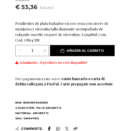
€ 53,36
IVA incl.
Pendientes de plata bañados en oro rosa con cierre de
mariposa y circonita talla diamante acompañado de
colgante navette en pavé de circonitas. Longitud 3 cm.
Cod. OR647RS
AÑADIR AL CARRITO
Actualmente, el producto no está disponible!
Per i pagamenti a rate serve
conto bancario o carta di
debito collegata a PayPal. Carte prepagate non accettate
.
EAN: 8053839260512
COLECCIÓN:
FILI D ARGENTO
MATERIAL: ARGENTO
SKU: OR647RS
COMPARTE: