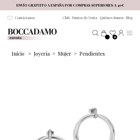
Salta al contenuto principale
ENVÍO GRATUITO A ESPAÑA POR COMPRAS SUPERIORES A 40€
Contáctanos
Club
Puntos de Venta
Quiénes Somos
Blog
0
Inicio
>
Joyería
>
Mujer
>
Pendientes