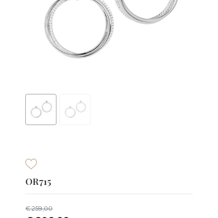
OR715
€ 259,00