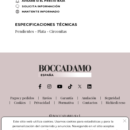
AVÍSAME SI EL PRECIO BAJA
SOLICITA INFORMACIÓN
MANTENTE INFORMADO
ESPECIFICACIONES TÉCNICAS
Pendientes - Plata - Circonitas
Pagos y pedidos
Envíos
Garantía
Anulación
Seguridad
Cookies
Privacidad
Normativa
Contactos
Richiedi reso
© BOCCADAMO S.r.l.
Via delle Industrie, 26
Este sitio web utiliza cookies. Usamos cookies para estadísticas y para la
03100 Frosinone (FR) Italia
personalización del contenido y anuncios. Navegando en el sitio aceptas
Número de IVA IT01985000601