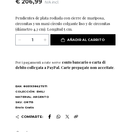
€ 206,99
IVA incl.
Pendientes de plata rodiada con cierre de mariposa,
circonitas y un maxi círculo colgante liso y de circonitas
(diámetro 4,3 cm). Longitud 5 cm.
AÑADIR AL CARRITO
Per i pagamenti a rate serve
conto bancario o carta di
debito collegata a PayPal. Carte prepagate non accettate
.
EAN: 8051938627571
COLECCIÓN:
EMILI
MATERIAL: ARGENTO
SKU: OR715
Envío Gratis
COMPARTE: