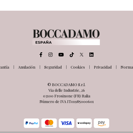
antía
Anulación
Seguridad
Cookies
Privacidad
Normat
© BOCCADAMO S.r.l.
Via delle Industrie, 26
03100 Frosinone (FR) Italia
Número de IVA IT01985000601