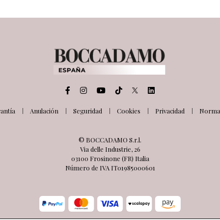
antía
Anulación
Seguridad
Cookies
Privacidad
Normat
© BOCCADAMO S.r.l.
Via delle Industrie, 26
03100 Frosinone (FR) Italia
Número de IVA IT01985000601