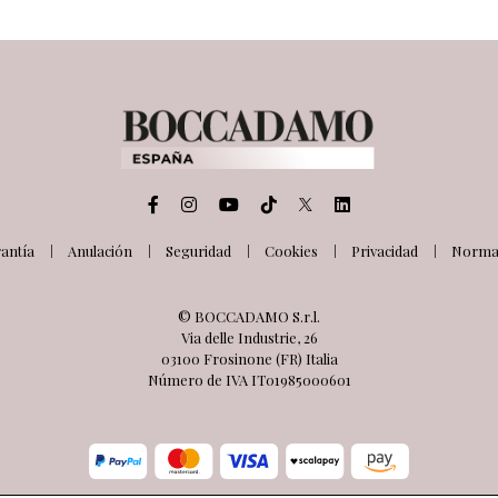
antía
Anulación
Seguridad
Cookies
Privacidad
Normat
© BOCCADAMO S.r.l.
Via delle Industrie, 26
03100 Frosinone (FR) Italia
Número de IVA IT01985000601