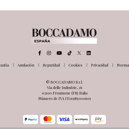
antía
Anulación
Seguridad
Cookies
Privacidad
Normat
© BOCCADAMO S.r.l.
Via delle Industrie, 26
03100 Frosinone (FR) Italia
Número de IVA IT01985000601