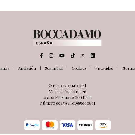
antía
Anulación
Seguridad
Cookies
Privacidad
Normat
© BOCCADAMO S.r.l.
Via delle Industrie, 26
03100 Frosinone (FR) Italia
Número de IVA IT01985000601