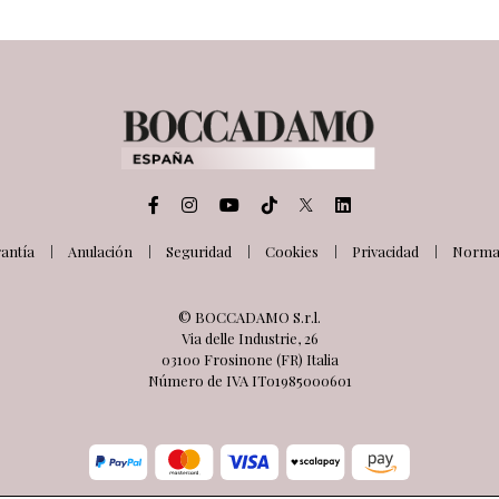
antía
Anulación
Seguridad
Cookies
Privacidad
Normat
© BOCCADAMO S.r.l.
Via delle Industrie, 26
03100 Frosinone (FR) Italia
Número de IVA IT01985000601