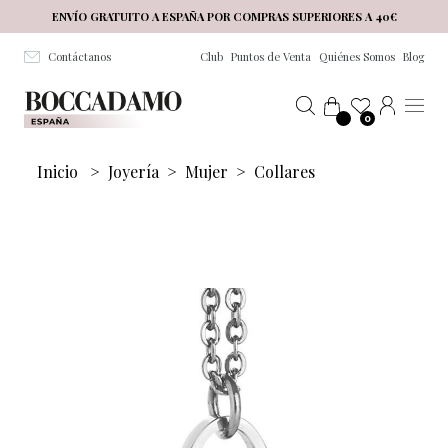
Salta al contenuto principale
ENVÍO GRATUITO A ESPAÑA POR COMPRAS SUPERIORES A 40€
Contáctanos
Club
Puntos de Venta
Quiénes Somos
Blog
0
Inicio
>
Joyería
>
Mujer
>
Collares