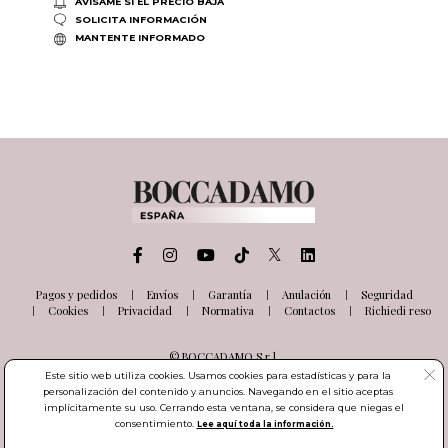
AVÍSAME SI EL PRECIO BAJA
SOLICITA INFORMACIÓN
MANTENTE INFORMADO
Pagos y pedidos
Envíos
Garantía
Anulación
Seguridad
Cookies
Privacidad
Normativa
Contactos
Richiedi reso
© BOCCADAMO S.r.l.
Via delle Industrie, 26
Este sitio web utiliza cookies. Usamos cookies para estadísticas y para la
03100 Frosinone (FR) Italia
personalización del contenido y anuncios. Navegando en el sitio aceptas
Número de IVA IT01985000601
implícitamente su uso. Cerrando esta ventana, se considera que niegas el
consentimiento.
Lee aquí toda la información.