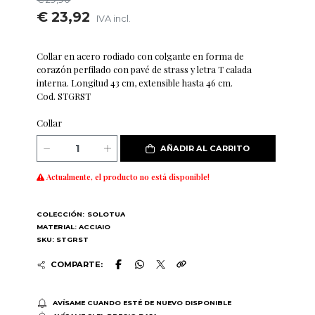
€ 23,92
IVA incl.
Collar en acero rodiado con colgante en forma de
corazón perfilado con pavé de strass y letra T calada
interna. Longitud 43 cm, extensible hasta 46 cm.
Cod. STGRST
Collar
AÑADIR AL CARRITO
Actualmente, el producto no está disponible!
COLECCIÓN:
SOLOTUA
MATERIAL: ACCIAIO
SKU: STGRST
COMPARTE:
AVÍSAME CUANDO ESTÉ DE NUEVO DISPONIBLE