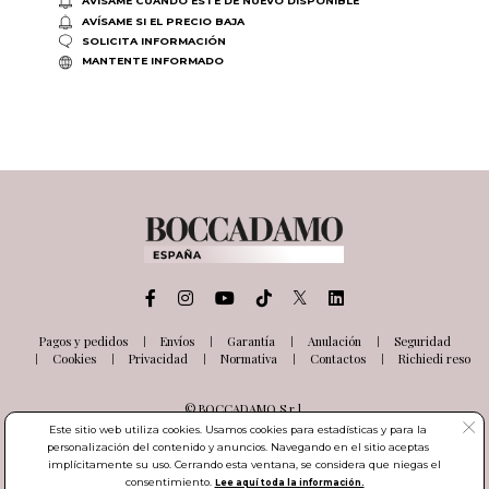
AVÍSAME CUANDO ESTÉ DE NUEVO DISPONIBLE
AVÍSAME SI EL PRECIO BAJA
SOLICITA INFORMACIÓN
MANTENTE INFORMADO
Pagos y pedidos
Envíos
Garantía
Anulación
Seguridad
Cookies
Privacidad
Normativa
Contactos
Richiedi reso
© BOCCADAMO S.r.l.
Via delle Industrie, 26
Este sitio web utiliza cookies. Usamos cookies para estadísticas y para la
03100 Frosinone (FR) Italia
personalización del contenido y anuncios. Navegando en el sitio aceptas
Número de IVA IT01985000601
implícitamente su uso. Cerrando esta ventana, se considera que niegas el
consentimiento.
Lee aquí toda la información.