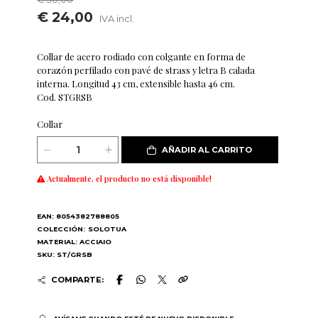
€ 24,00
IVA incl.
Collar de acero rodiado con colgante en forma de
corazón perfilado con pavé de strass y letra B calada
interna. Longitud 43 cm, extensible hasta 46 cm.
Cod. STGRSB
Collar
AÑADIR AL CARRITO
Actualmente, el producto no está disponible!
EAN: 8054382788805
COLECCIÓN:
SOLOTUA
MATERIAL: ACCIAIO
SKU: ST/GRSB
COMPARTE: