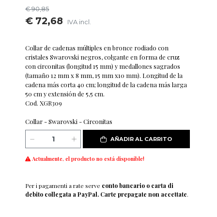
€ 90,85
€ 72,68
IVA incl.
Collar de cadenas múltiples en bronce rodiado con
cristales Swarovski negros, colgante en forma de cruz
con circonitas (longitud 15 mm) y medallones sagrados
(tamaño 12 mm x 8 mm, 15 mm x10 mm). Longitud de la
cadena más corta 40 cm; longitud de la cadena más larga
50 cm y extensión de 5,5 cm.
Cod. XGR309
Collar - Swarovski - Circonitas
AÑADIR AL CARRITO
Actualmente, el producto no está disponible!
Per i pagamenti a rate serve
conto bancario o carta di
debito collegata a PayPal. Carte prepagate non accettate
.