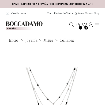
Salta al contenuto principale
ENVÍO GRATUITO A ESPAÑA POR COMPRAS SUPERIORES A 40€
Contáctanos
Club
Puntos de Venta
Quiénes Somos
Blog
0
Inicio
>
Joyería
>
Mujer
>
Collares