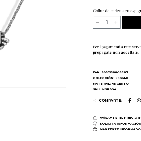
Collar de cadena en espig
Per i pagamenti a rate serv
prepagate non accettate
.
EAN: 8057158806383
COLECCIÓN:
LEGAMI
MATERIAL: ARGENTO
SKU: MGR094
COMPARTE:
AVÍSAME SI EL PRECIO 
SOLICITA INFORMACIÓ
MANTENTE INFORMADO