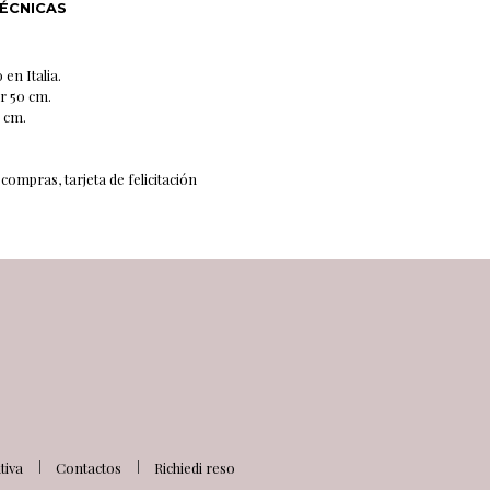
TÉCNICAS
en Italia.
ar 50 cm.
 cm.
compras, tarjeta de felicitación
iva
Contactos
Richiedi reso