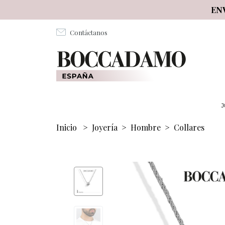
Salta al contenuto principale
EN
Contáctanos
J
Inicio
>
Joyería
>
Hombre
>
Collares