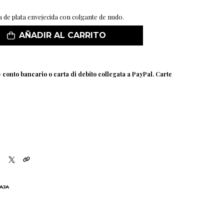
a de plata envejecida con colgante de nudo.
AÑADIR AL CARRITO
e
conto bancario o carta di debito collegata a PayPal. Carte
BAJA
N