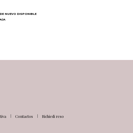
DE NUEVO DISPONIBLE
BAJA
N
iva
Contactos
Richiedi reso