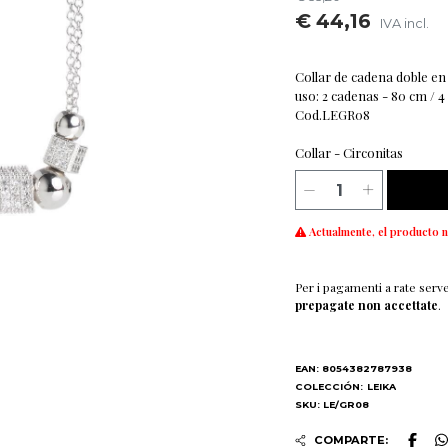
€ 44,16
IVA incl.
Collar de cadena doble en 
uso: 2 cadenas - 80 cm / 4
Cod.LEGR08
Collar - Circonitas
Actualmente, el producto n
Per i pagamenti a rate serv
prepagate non accettate
.
EAN: 8054382787938
COLECCIÓN:
LEIKA
SKU: LE/GR08
COMPARTE: