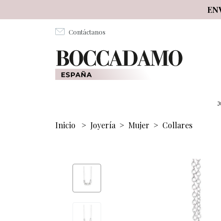
Salta al contenuto principale
EN
Contáctanos
J
Inicio
>
Joyería
>
Mujer
>
Collares