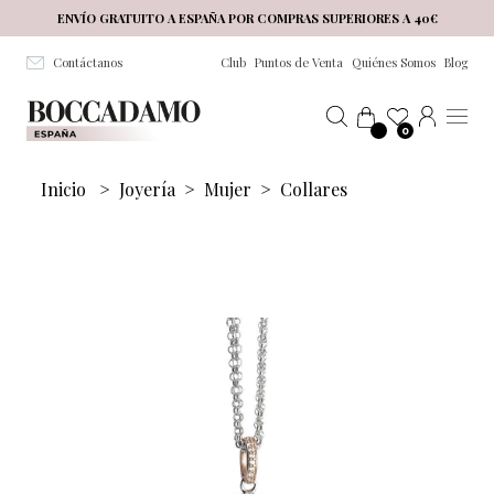
Salta al contenuto principale
ENVÍO GRATUITO A ESPAÑA POR COMPRAS SUPERIORES A 40€
Contáctanos
Club
Puntos de Venta
Quiénes Somos
Blog
0
Inicio
>
Joyería
>
Mujer
>
Collares