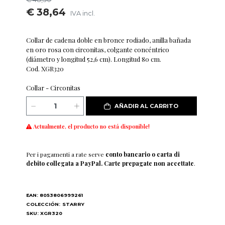
€ 38,64
IVA incl.
Collar de cadena doble en bronce rodiado, anilla bañada
en oro rosa con circonitas, colgante concéntrico
(diámetro y longitud 52,6 cm). Longitud 80 cm.
Cod. XGR320
Collar - Circonitas
AÑADIR AL CARRITO
Actualmente, el producto no está disponible!
Per i pagamenti a rate serve
conto bancario o carta di
debito collegata a PayPal. Carte prepagate non accettate
.
EAN: 8053806999261
COLECCIÓN:
STARRY
SKU: XGR320