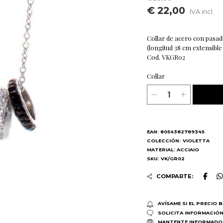
€ 22,00
IVA incl.
Collar de acero con pasado
(longitud 38 cm extensible
Cod. VKGR02
Collar
EAN: 8054382789345
COLECCIÓN:
VIOLETTA
MATERIAL: ACCIAIO
SKU: VK/GR02
COMPARTE:
AVÍSAME SI EL PRECIO 
SOLICITA INFORMACIÓ
MANTENTE INFORMADO