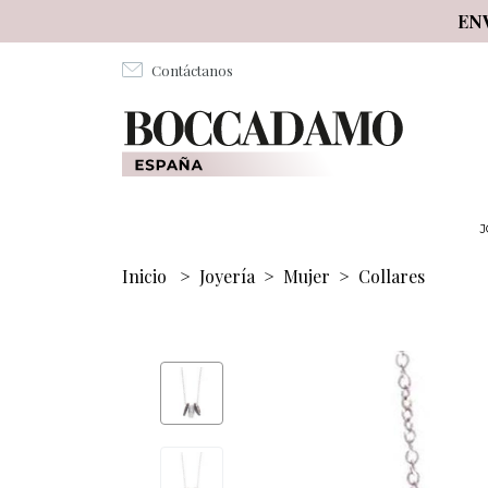
Salta al contenuto principale
EN
Contáctanos
J
Inicio
>
Joyería
>
Mujer
>
Collares