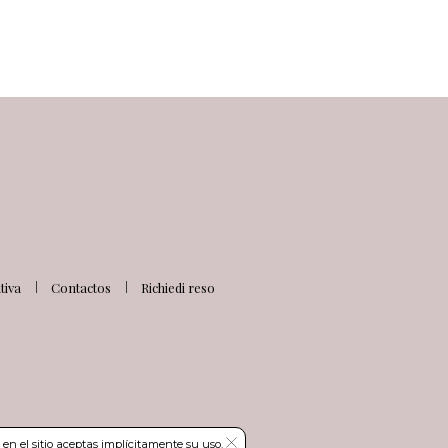
iva
Contactos
Richiedi reso
en el sitio aceptas implícitamente su uso.